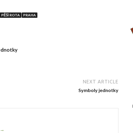
PĚŠÍ ROTA
PRAHA
ednotky
NEXT ARTICLE
Symboly jednotky
r →